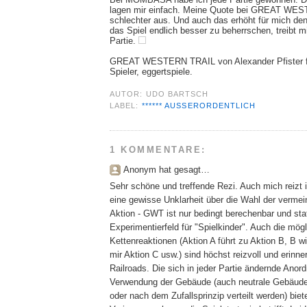
lagen mir einfach. Meine Quote bei GREAT WES
schlechter aus. Und auch das erhöht für mich de
das Spiel endlich besser zu beherrschen, treibt m
Partie.
GREAT WESTERN TRAIL von Alexander Pfister für
Spieler, eggertspiele.
AUTOR:
UDO BARTSCH
LABEL:
****** AUSSERORDENTLICH
1 KOMMENTARE:
Anonym hat gesagt…
Sehr schöne und treffende Rezi. Auch mich reiz
eine gewisse Unklarheit über die Wahl der vermein
Aktion - GWT ist nur bedingt berechenbar und sta
Experimentierfeld für "Spielkinder". Auch die mög
Kettenreaktionen (Aktion A führt zu Aktion B, B 
mir Aktion C usw.) sind höchst reizvoll und erinn
Railroads. Die sich in jeder Partie ändernde Anor
Verwendung der Gebäude (auch neutrale Gebäude
oder nach dem Zufallsprinzip verteilt werden) bie