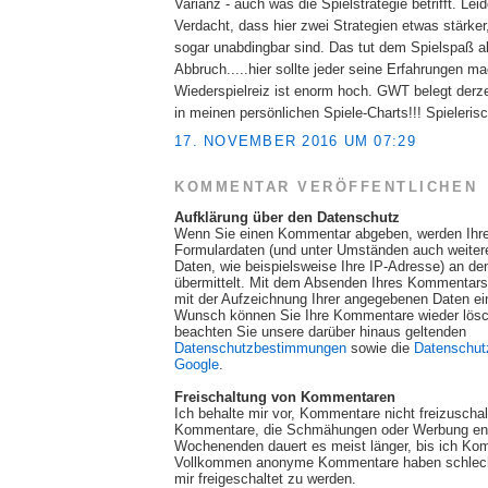
Varianz - auch was die Spielstrategie betrifft. Lei
Verdacht, dass hier zwei Strategien etwas stärker
sogar unabdingbar sind. Das tut dem Spielspaß a
Abbruch.....hier sollte jeder seine Erfahrungen m
Wiederspielreiz ist enorm hoch. GWT belegt derze
in meinen persönlichen Spiele-Charts!!! Spiele
17. NOVEMBER 2016 UM 07:29
KOMMENTAR VERÖFFENTLICHEN
Aufklärung über den Datenschutz
Wenn Sie einen Kommentar abgeben, werden Ihr
Formulardaten (und unter Umständen auch weite
Daten, wie beispielsweise Ihre IP-Adresse) an de
übermittelt. Mit dem Absenden Ihres Kommentars 
mit der Aufzeichnung Ihrer angegebenen Daten ei
Wunsch können Sie Ihre Kommentare wieder lösch
beachten Sie unsere darüber hinaus geltenden
Datenschutzbestimmungen
sowie die
Datenschut
Google
.
Freischaltung von Kommentaren
Ich behalte mir vor, Kommentare nicht freizuscha
Kommentare, die Schmähungen oder Werbung ent
Wochenenden dauert es meist länger, bis ich Ko
Vollkommen anonyme Kommentare haben schlech
mir freigeschaltet zu werden.