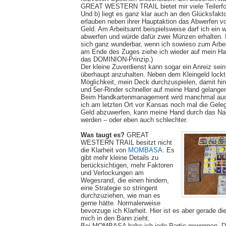
GREAT WESTERN TRAIL bietet mir viele Teilerfo
Und b) liegt es ganz klar auch an den Glücksfakto
erlauben neben ihrer Hauptaktion das Abwerfen v
Geld. Am Arbeitsamt beispielsweise darf ich ein 
abwerfen und würde dafür zwei Münzen erhalten. Ha
sich ganz wunderbar, wenn ich sowieso zum Arbei
am Ende des Zuges ziehe ich wieder auf mein Hand
das DOMINION-Prinzip.)
Der kleine Zuverdienst kann sogar ein Anreiz sei
überhaupt anzuhalten. Neben dem Kleingeld lockt
Möglichkeit, mein Deck durchzuspielen, damit hin
und 5er-Rinder schneller auf meine Hand gelange
Beim Handkartenmanagement wird manchmal auch
ich am letzten Ort vor Kansas noch mal die Gele
Geld abzuwerfen, kann meine Hand durch das Na
werden – oder eben auch schlechter.
Was taugt es?
GREAT
WESTERN TRAIL besitzt nicht
die Klarheit von
MOMBASA
. Es
gibt mehr kleine Details zu
berücksichtigen, mehr Faktoren
und Verlockungen am
Wegesrand, die einen hindern,
eine Strategie so stringent
durchzuziehen, wie man es
gerne hätte. Normalerweise
bevorzuge ich Klarheit. Hier ist es aber gerade die
mich in den Bann zieht.
Bei MOMBASA habe ich jede Partie gewonnen. 