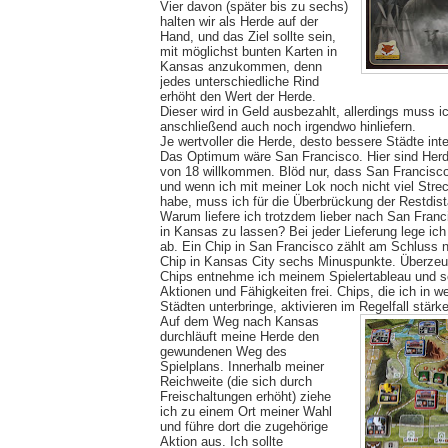
Vier davon (später bis zu sechs)
halten wir als Herde auf der
Hand, und das Ziel sollte sein,
mit möglichst bunten Karten in
Kansas anzukommen, denn
jedes unterschiedliche Rind
erhöht den Wert der Herde.
Dieser wird in Geld ausbezahlt, allerdings muss i
anschließend auch noch irgendwo hinliefern.
Je wertvoller die Herde, desto bessere Städte inte
Das Optimum wäre San Francisco. Hier sind Her
von 18 willkommen. Blöd nur, dass San Francisco 
und wenn ich mit meiner Lok noch nicht viel Stre
habe, muss ich für die Überbrückung der Restdis
Warum liefere ich trotzdem lieber nach San Franci
in Kansas zu lassen? Bei jeder Lieferung lege ich
ab. Ein Chip in San Francisco zählt am Schluss 
Chip in Kansas City sechs Minuspunkte. Überze
Chips entnehme ich meinem Spielertableau und s
Aktionen und Fähigkeiten frei. Chips, die ich in we
Städten unterbringe, aktivieren im Regelfall stärk
Auf dem Weg nach Kansas
durchläuft meine Herde den
gewundenen Weg des
Spielplans. Innerhalb meiner
Reichweite (die sich durch
Freischaltungen erhöht) ziehe
ich zu einem Ort meiner Wahl
und führe dort die zugehörige
Aktion aus. Ich sollte