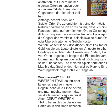
anstreben, auf einem meiner
eigenen Orten zu landen oder
auf einem Ort der Bank, denn in
Gegnerorten darf ich nicht viel
tun.
Anfangs besitzt noch kein
Spieler Orte. Sie zu errichten, ist eine der möglic
Natürlich versuche ich so zu bauen, dass ich hin
Parcours habe, auf dem ich von Ort zu Ort spring
Aktionsprogramm in sinnvoller Reihenfolge abspul
die Gegner das vereiteln, beispielsweise durch Or
oder Überschreiten eine Gebühr kostet.
Weitere wesentliche Ortsaktionen sind: Lok fahre
Geld kassieren, Leute einstellen. Angestellte gibt 
Cowboys erleichtern den Erwerb von Rindern, Ha
von Orten, Ingenieure bringen die Eisenbahn vora
Ob man nun langsam oder schnell Richtung Kansas
selbst überlassen. Die meisten Spieler erreiche
Mal, bis das Spiel endet. Nun gibt es Punkte für 
Wertungsblock fragt stolze elf Dinge ab.
Was passiert?
GREAT
WESTERN TRAIL dauert sehr
lange, es sind sehr viele
Regeln, sehr viele Einzelheiten,
und man möchte meinen, das
sei doch wieder Siegpunktsalat.
Aber: GREAT WESTERN
TRAIL hat mich von der ersten
Partie an in den Bann gezogen,