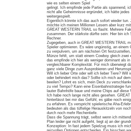
wie es selten einem Spiel
gelingt. Ich empfinde jede Partie als spannend, 
nicht alle Geheimnisse ergründet, ich hätte jedes
weitergespielt.
Eigentlich könnte ich das auch sofort wieder tun
möchte ich meinen Millionen Lesern aber kurz mi
GREAT WESTERN TRAIL so flasht. Mehrere Fa
zusammen. Der stärkste dürfte sein: Hier bin ich S
Rechner.
Zugegeben, auch in GREAT WESTERN TRAIL muss
Spieler optimieren. Es wäre ungünstig, an einem
zu verpulvern, um am nächsten Ort festzustellen
Münze fehlt, um statt einem Cowboy gleich zwei e
das empfinde ich hier als weniger dominant als in
vergleichbarer Komplexität. Für mich überwiegt d
ganz viele Dinge zum Ausprobieren und Herumspi
Will ich lieber Orte oder will ich lieber Tiere? Will 
oder behindert mich das? Sollte ich mich auf d
beeilen? Lohnt es sich, mein Deck zu verschlank
zu viel Tempo? Kann eine Eisenbahnstrategie funk
lauter Bahnhöfe baue und meine Chips auf diese
Ich habe noch lange nicht alles gesehen. GR
hinterlässt bei mir das Gefühl, es gäbe noch ein
zu erfahren. Es verspricht spielerische Aha-Erleb
bedeuten als das tüftelige Herauskitzeln von no
durch noch mehr Rechentiefe.
Dass die Spannung trägt, selbst wenn ich mitten
Plan leider gar nicht aufgeht, liegt a) an der grun
Konzeption: In fast jedem Spielzug muss ich mi
reizvollen Optionen entscheiden. Ein bisschen wa