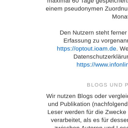
maximal 60 Tage gespeichert
einem pseudonymen Zuordnung
Monat
Den Nutzern steht ferner
Erfassung zu vorgenan
https://optout.ioam.de
. We
Datenschutzerkläru
https://www.infonl
BLOGS UND 
Wir nutzen Blogs oder vergle
und Publikation (nachfolgend
Leser werden für die Zwecke
verarbeitet, als es für des
zwischen Autoren und Lese