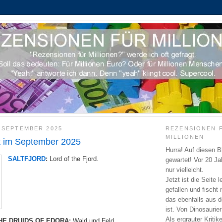
. SEPTEMBER 2025
REZENSIONEN 
MILLIONEN
t im September 2025
Hurra! Auf diesen B
SALTFJORD
:
Lord of the Fjord.
gewartet! Vor 20 J
nur vielleicht.
Jetzt ist die Seite l
gefallen und fischt
das ebenfalls aus de
ist. Von Dinosaurier
Als ergrauter Kritik
HE DRUIDS OF EDORA:
Wald und Feld.