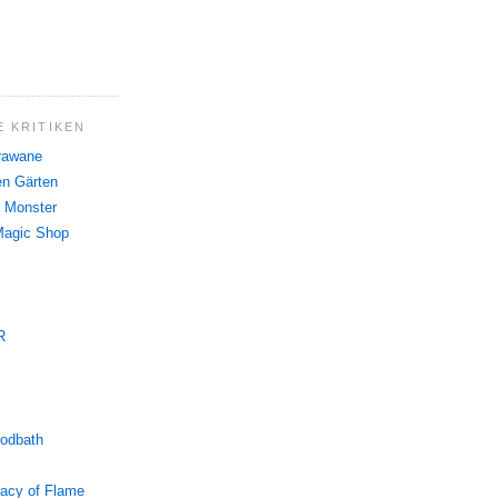
 KRITIKEN
rawane
n Gärten
 Monster
Magic Shop
R
oodbath
gacy of Flame