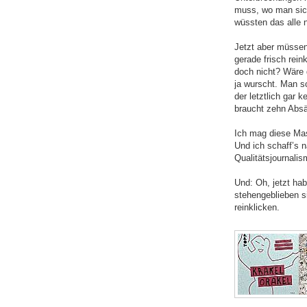
muss, wo man sich
wüssten das alle 
Jetzt aber müsse
gerade frisch rein
doch nicht? Wäre d
ja wurscht. Man sc
der letztlich gar 
braucht zehn Abs
Ich mag diese Ma
Und ich schaff’s n
Qualitätsjournalis
Und: Oh, jetzt habe
stehengeblieben si
reinklicken.