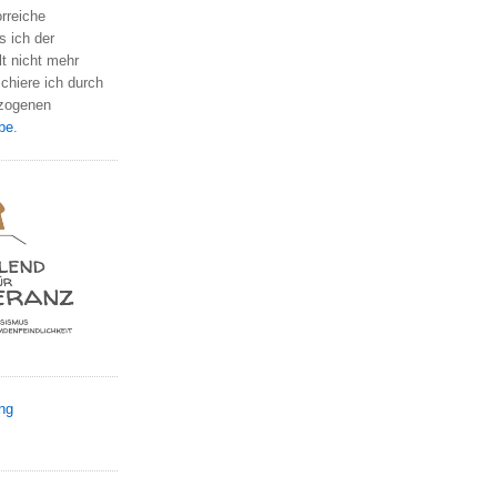
orreiche
s ich der
t nicht mehr
chiere ich durch
rzogenen
be
.
ng