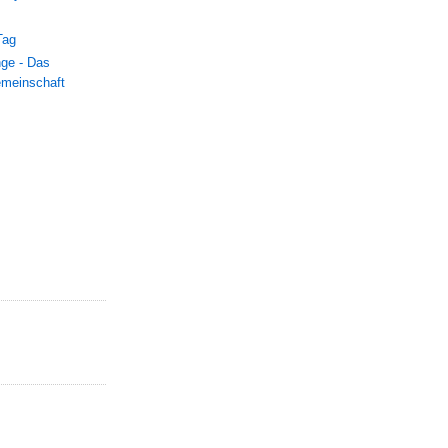
Tag
nge - Das
emeinschaft