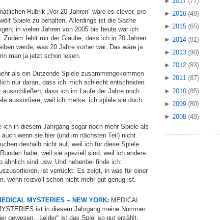
►
2017
(77)
tlichen Rubrik „Vor 20 Jahren“ wäre es clever, pro
►
2016
(49)
ölf Spiele zu behalten. Allerdings ist die Sache
►
2015
(65)
gen; in vielen Jahren von 2005 bis heute war ich
. Zudem fehlt mir der Glaube, dass ich in 20 Jahren
►
2014
(81)
eiben werde, was 20 Jahre vorher war. Das wäre ja
►
2013
(90)
nn man ja jetzt schon lesen.
►
2012
(83)
ehr als ein Dutzende Spiele zusammengekommen
►
2011
(87)
ndlich nur daran, dass ich mich schlecht entscheiden
►
2010
(85)
ht ausschließen, dass ich im Laufe der Jahre noch
ele aussortiere, weil ich merke, ich spiele sie doch
►
2009
(80)
►
2008
(49)
e ich in diesem Jahrgang sogar noch mehr Spiele als
t, auch wenn sie hier (und im nächsten Teil) nicht
uchen deshalb nicht auf, weil ich für diese Spiele
n Runden habe, weil sie speziell sind, weil ich andere
o ähnlich sind usw. Und nebenbei finde ich:
szusortieren, ist verrückt. Es zeigt, in was für einer
n, wenn reizvoll schon nicht mehr gut genug ist.
EDICAL MYSTERIES – NEW YORK
:
MEDICAL
YSTERIES ist in diesem Jahrgang meine Nummer
ier gewesen. „Leider“ ist das Spiel so gut erzählt,