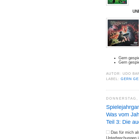
UN
Gern gespi
Gern gespi
AUTOR:
UDO BA
LABEL:
GERN GE
DONNERSTAG, 
Spielejahrga
Was vom Jahr
Teil 3: Die a
Das für mich als
Unterbrechungen is