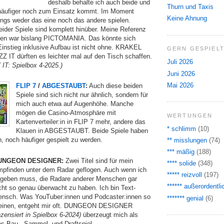
deshalb behalte ich auch beide und
Thurn und Taxis
häufiger noch zum Einsatz kommt. Im Moment
Keine Ahnung
ings weder das eine noch das andere spielen.
eider Spiele sind komplett hinüber. Meine Referenz
elen war bislang PICTOMANIA. Das könnte sich
Einstieg inklusive Aufbau ist nicht ohne. KRAKEL
GERN GESPIEL
IT dürften es leichter mal auf den Tisch schaffen.
Juli 2026
IT: Spielbox 4-2025.)
Juni 2026
Mai 2026
FLIP 7
/
ABGESTAUBT
:
Auch diese beiden
Spiele sind sich nicht nur ähnlich, sondern für
mich auch etwa auf Augenhöhe. Manche
mögen die Casino-Atmosphäre mit
WERTUNGEN
Kartenverteiler:in in FLIP 7 mehr, andere das
* schlimm
(10)
Klauen in ABGESTAUBT. Beide Spiele haben
, noch häufiger gespielt zu werden.
** misslungen
(74)
*** mäßig
(188)
UNGEON DESIGNER:
Zwei Titel sind für mein
**** solide
(348)
pfinden unter dem Radar geflogen. Auch wenn ich
***** reizvoll
(197)
geben muss, die Radare anderer Menschen gar
****** außerordentli
cht so genau überwacht zu haben. Ich bin Text-
nsch. Was YouTuber:innen und Podcaster:innen so
******* genial
(6)
inen, entgeht mir oft. DUNGEON DESIGNER
ezensiert in Spielbox 6-2024)
überzeugt mich als
es Bau-, Sammel- und Draftspiel …