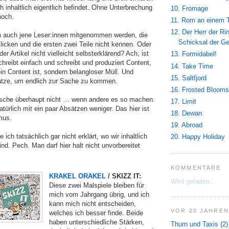
 inhaltlich eigentlich befindet. Ohne Unterbrechung
10. Fromage
noch.
11. Rom an einem 
12. Der Herr der Ri
n auch jene Leser:innen mitgenommen werden, die
Schicksal der G
klicken und die ersten zwei Teile nicht kennen. Oder
er Artikel nicht vielleicht selbsterklärend? Ach, ist
13. Formidabel!
hreibt einfach und schreibt und produziert Content,
14. Take Time
kein Content ist, sondern belangloser Müll. Und
15. Saltfjord
ätze, um endlich zur Sache zu kommen.
16. Frosted Blooms
sche überhaupt nicht … wenn andere es so machen.
17. Limit
atürlich mit ein paar Absätzen weniger. Das hier ist
18. Dewan
mus.
19. Abroad
 ich tatsächlich gar nicht erklärt, wo wir inhaltlich
20. Happy Holiday
nd. Pech. Man darf hier halt nicht unvorbereitet
KOMMENTARE
KRAKEL ORAKEL
/ SKIZZ IT:
Wird geladen...
Diese zwei Malspiele bleiben für
mich vom Jahrgang übrig, und ich
kann mich nicht entscheiden,
VOR 20 JAHREN
welches ich besser finde. Beide
haben unterschiedliche Stärken,
Thurn und Taxis (2)