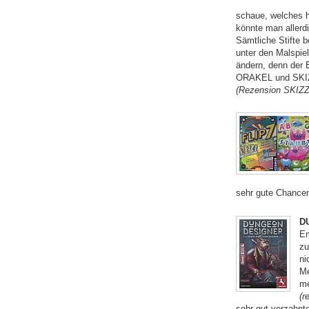
schaue, welches 
könnte man allerd
Sämtliche Stifte b
unter den Malspi
ändern, denn der 
ORAKEL und SKIZZ 
(Rezension SKIZZ 
sehr gute Chancen
D
Em
zu
ni
Me
me
(r
sehr gut verzahnt