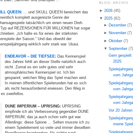
BLOG-ARCHIV
►
2026
(45)
ULL QUEEN
:
… und SKULL QUEEN bereichert das
meintlich komplett ausgereizte Genre der
▼
2025
(82)
chansagespiele tatsächlich um einen neuen Dreh.
►
Dezember
(7)
 Typ auf REZENSIONEN FÜR MILLIONEN hat sogar
►
November
(7)
hrieben: „Ich halte es für eines der stärksten
tenspiele der Saison.“ Und das obwohl der
►
Oktober
(7)
enspieljahrgang wirklich sehr stark war. Uiuiui.
▼
September
(7
Gern gespielt
ENDEAVOR – DIE TIEFSEE
:
Das Kennerspiel
2025
des Jahres fehlt an dieser Stelle natürlich auch
nicht. Zumal es ein sehr gutes und sehr
Spielejahrga
atmosphärisches Kennerspiel ist. Ich bin
vom Jahrgan
gespannt, welchen Weg das Spiel machen wird.
Spielejahrga
In meinen öffentlichen Spielerunden hat es sich
als recht herausfordernd erwiesen. Den Weg in
vom Jahrgan
es zweifellos.
Spielejahrga
vom Jahrgan
DUNE IMPERIUM – UPRISING:
UPRISING
Vor 20 Jahren 
empfinde ich als Verbesserung gegenüber DUNE
IMPERIUM, das ja auch schon sehr gut war.
Spielejahrga
Allerdings: diese Spione … Selten musste ich zu
meine Spiel
einem Spielelement so viele und immer dieselben
Spielejahrga
Regelfragen beantworten. Als richtig rund