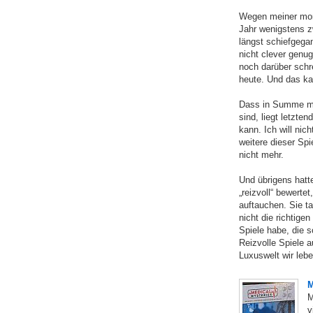
Wegen meiner mona
Jahr wenigstens zw
längst schiefgegan
nicht clever genug
noch darüber schr
heute. Und das ka
Dass in Summe m
sind, liegt letzte
kann. Ich will nic
weitere dieser Spi
nicht mehr.
Und übrigens hatt
„reizvoll“ bewerte
auftauchen. Sie ta
nicht die richtige
Spiele habe, die s
Reizvolle Spiele au
Luxuswelt wir lebe
M
M
v