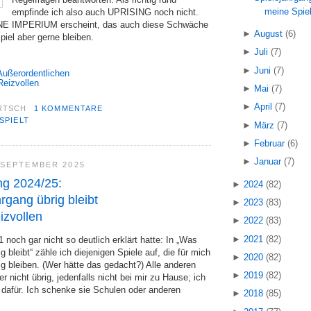
meine Spiel
empfinde ich also auch UPRISING noch nicht.
NE IMPERIUM erscheint, das auch diese Schwäche
►
August
(6)
piel aber gerne bleiben.
►
Juli
(7)
►
Juni
(7)
Außerordentlichen
Reizvollen
►
Mai
(7)
►
April
(7)
RTSCH
1 KOMMENTARE
SPIELT
►
März
(7)
►
Februar
(6)
►
Januar
(7)
 SEPTEMBER 2025
ng 2024/25:
►
2024
(82)
gang übrig bleibt
►
2023
(83)
eizvollen
►
2022
(83)
►
2021
(82)
1 noch gar nicht so deutlich erklärt hatte: In „Was
 bleibt“ zähle ich diejenigen Spiele auf, die für mich
►
2020
(82)
g bleiben. (Wer hätte das gedacht?) Alle anderen
►
2019
(82)
er nicht übrig, jedenfalls nicht bei mir zu Hause; ich
 dafür. Ich schenke sie Schulen oder anderen
►
2018
(85)