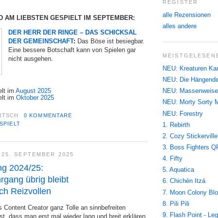
REGISTER
alle Rezensionen
D AM LIEBSTEN GESPIELT IM SEPTEMBER:
alles andere
DER HERR DER RINGE – DAS SCHICKSAL
DER GEMEINSCHAFT
:
Das Böse ist besiegbar.
Eine bessere Botschaft kann von Spielen gar
MEISTGELESENE
nicht ausgehen.
NEU: Kreaturen Ka
NEU: Die Hängende
elt im
August 2025
NEU: Massenweise
elt im
Oktober 2025
NEU: Morty Sorty 
NEU: Forestry
RTSCH
0 KOMMENTARE
SPIELT
1. Rebirth
2. Cozy Stickerville
3. Boss Fighters Q
25. SEPTEMBER 2025
4. Fifty
ng 2024/25:
5. Aquatica
gang übrig bleibt
6. Chichén Itzá
uch Reizvollen
7. Moon Colony Bl
8. Pili Pili
 Content Creator ganz Tolle an sinnbefreiten
9. Flash Point - Le
t, dass man erst mal wieder lang und breit erklären