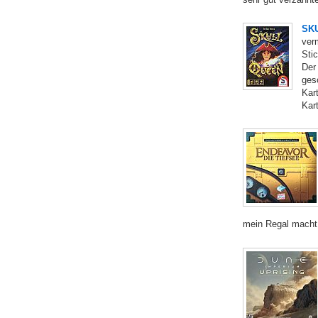
SK
ver
Sti
Der
gesc
Kar
Kart
mein Regal macht 