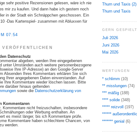
nige sehr positive Rezensionen gelesen, wäre ich nie
Thurn und Taxis (2)
s mir zu kaufen. Und dann habe ich gestern noch
Thurn und Taxis
ler in der Stadt ein Schnäppchen geschossen. Ein
10 -Das Kartenspiel- zusammen mit Abluxxen für
GERN GESPIEL
UM 07:54
Juli 2026
Juni 2026
 VERÖFFENTLICHEN
Mai 2026
 den Datenschutz
ommentar abgeben, werden Ihre eingegebenen
nd unter Umständen auch weitere personenbezogene
elsweise Ihre IP-Adresse) an den Google-Server
WERTUNGEN
dem Absenden Ihres Kommentars erklären Sie sich
ung Ihrer angegebenen Daten einverstanden. Auf
* schlimm
(10)
e Ihre Kommentare wieder löschen lassen. Bitte
** misslungen
(74)
re darüber hinaus geltenden
immungen
sowie die
Datenschutzerklärung von
*** mäßig
(188)
**** solide
(348)
on Kommentaren
***** reizvoll
(197)
or, Kommentare nicht freizuschalten, insbesondere
Schmähungen oder Werbung enthalten. An
****** außerordentli
t es meist länger, bis ich Kommentare prüfe.
yme Kommentare haben schlechtere Chancen, von
******* genial
(6)
 zu werden.