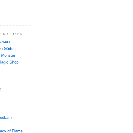
 KRITIKEN
rawane
n Gärten
 Monster
Magic Shop
R
oodbath
gacy of Flame