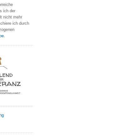
orreiche
s ich der
t nicht mehr
chiere ich durch
rzogenen
be
.
ng