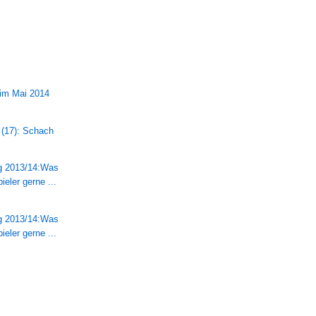
)
 im Mai 2014
 (17): Schach
ng 2013/14:Was
ieler gerne ...
ng 2013/14:Was
ieler gerne ...