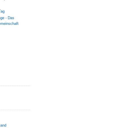
Tag
nge - Das
emeinschaft
land