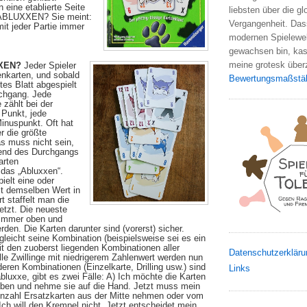
 eine etablierte Seite
liebsten über die gl
u ABLUXXEN? Sie meint:
Vergangenheit. Das
t jeder Partie immer
modernen Spielewel
gewachsen bin, kas
meine grotesk übe
XXEN?
Jeder Spieler
nkarten, und sobald
Bewertungsmaßstä
tes Blatt abgespielt
rchgang. Jede
 zählt bei der
Punkt, jede
inuspunkt. Oft hat
 die größte
s muss nicht sein,
rend des Durchgangs
arten
das „Abluxxen“.
ielt eine oder
t demselben Wert in
t staffelt man die
etzt. Die neueste
 immer oben und
den. Die Karten darunter sind (vorerst) sicher.
gleicht seine Kombination (beispielsweise sei es ein
it den zuoberst liegenden Kombinationen aller
Datenschutzerkläru
lle Zwillinge mit niedrigerem Zahlenwert werden nun
deren Kombinationen (Einzelkarte, Drilling usw.) sind
Links
bluxxe, gibt es zwei Fälle: A) Ich möchte die Karten
aben und nehme sie auf die Hand. Jetzt muss mein
nzahl Ersatzkarten aus der Mitte nehmen oder vom
Ich will den Krempel nicht. Jetzt entscheidet mein