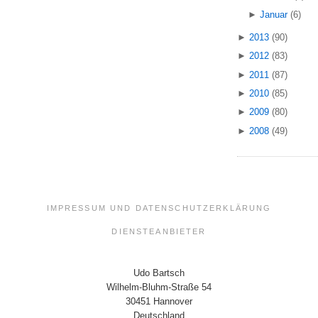
►
Januar
(6)
►
2013
(90)
►
2012
(83)
►
2011
(87)
►
2010
(85)
►
2009
(80)
►
2008
(49)
IMPRESSUM UND DATENSCHUTZERKLÄRUNG
DIENSTEANBIETER
Udo Bartsch
Wilhelm-Bluhm-Straße 54
30451 Hannover
Deutschland