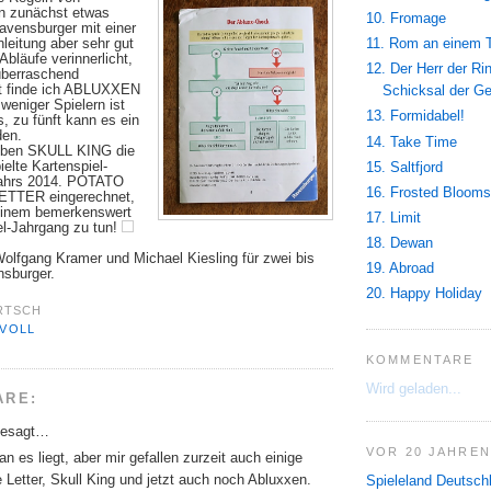
 zunächst etwas
10. Fromage
Ravensburger mit einer
11. Rom an einem 
nleitung aber sehr gut
Abläufe verinnerlicht,
12. Der Herr der Ri
berraschend
rt finde ich ABLUXXEN
Schicksal der G
weniger Spielern ist
13. Formidabel!
, zu fünft kann es ein
den.
14. Take Time
ben SKULL KING die
elte Kartenspiel-
15. Saltfjord
jahrs 2014. POTATO
16. Frosted Blooms
TTER eingerechnet,
 einem bemerkenswert
17. Limit
el-Jahrgang zu tun!
18. Dewan
fgang Kramer und Michael Kiesling für zwei bis
19. Abroad
nsburger.
20. Happy Holiday
RTSCH
ZVOLL
KOMMENTARE
Wird geladen...
ARE:
gesagt…
VOR 20 JAHREN
an es liegt, aber mir gefallen zurzeit auch einige
 Letter, Skull King und jetzt auch noch Abluxxen.
Spieleland Deutsch