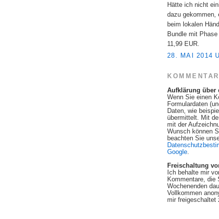
Hätte ich nicht ei
dazu gekommen, e
beim lokalen Händ
Bundle mit Phase 
11,99 EUR.
28. MAI 2014 
KOMMENTAR
Aufklärung über
Wenn Sie einen K
Formulardaten (u
Daten, wie beispi
übermittelt. Mit 
mit der Aufzeichn
Wunsch können Si
beachten Sie unse
Datenschutzbest
Google
.
Freischaltung v
Ich behalte mir v
Kommentare, die 
Wochenenden dauer
Vollkommen anon
mir freigeschaltet