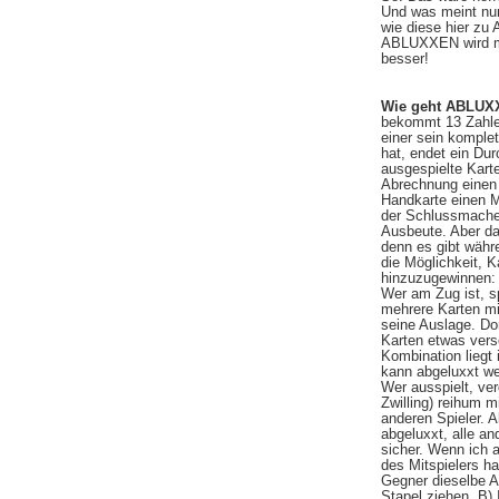
Und was meint nun
wie diese hier z
ABLUXXEN wird mi
besser!
Wie geht ABLU
bekommt 13 Zahle
einer sein komplet
hat, endet ein Du
ausgespielte Karte
Abrechnung einen 
Handkarte einen M
der Schlussmacher
Ausbeute. Aber da
denn es gibt wäh
die Möglichkeit, K
hinzuzugewinnen: 
Wer am Zug ist, sp
mehrere Karten mi
seine Auslage. Dor
Karten etwas vers
Kombination liegt
kann abgeluxxt wer
Wer ausspielt, ver
Zwilling) reihum m
anderen Spieler. A
abgeluxxt, alle an
sicher. Wenn ich a
des Mitspielers h
Gegner dieselbe A
Stapel ziehen. B) 