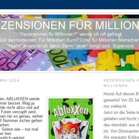
MAI 2014
REZENSIONEN 
MILLIONEN
Hurra! Auf diesen B
lesen, ABLUXXEN werde
gewartet! Vor 20 J
mmer besser. Mag ja
nur vielleicht.
de nicht allzu viel auf
 Foren verzapft wird.
Jetzt ist die Seite l
man nie so genau, woher
gefallen und fischt
f Nummer sicher gehen
ierten
das ebenfalls aus de
 Seiten wie – nur mal
ist. Von Dinosaurier
er hier.
Als ergrauter Kritik
ntlich geklärt.