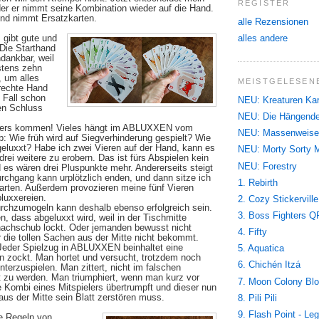
REGISTER
der er nimmt seine Kombination wieder auf die Hand.
 und nimmt Ersatzkarten.
alle Rezensionen
alles andere
gibt gute und
 Die Starthand
ndankbar, weil
stens zehn
, um alles
MEISTGELESENE
rechte Hand
 Fall schon
NEU: Kreaturen Ka
en Schluss
NEU: Die Hängende
ders kommen! Vieles hängt im ABLUXXEN vom
NEU: Massenweise
b: Wie früh wird auf Siegverhinderung gespielt? Wie
geluxxt? Habe ich zwei Vieren auf der Hand, kann es
NEU: Morty Sorty 
 drei weitere zu erobern. Das ist fürs Abspielen kein
NEU: Forestry
 es wären drei Pluspunkte mehr. Andererseits steigt
urchgang kann urplötzlich enden, und dann sitze ich
1. Rebirth
rten. Außerdem provozieren meine fünf Vieren
luxxereien.
2. Cozy Stickerville
durchzumogeln kann deshalb ebenso erfolgreich sein.
3. Boss Fighters Q
n, dass abgeluxxt wird, weil in der Tischmitte
nnachschub lockt. Oder jemanden bewusst nicht
4. Fifty
r die tollen Sachen aus der Mitte nicht bekommt.
Jeder Spielzug in ABLUXXEN beinhaltet eine
5. Aquatica
 zockt. Man hortet und versucht, trotzdem noch
6. Chichén Itzá
unterzuspielen. Man zittert, nicht im falschen
zu werden. Man triumphiert, wenn man kurz vor
7. Moon Colony Bl
e Kombi eines Mitspielers übertrumpft und dieser nun
aus der Mitte sein Blatt zerstören muss.
8. Pili Pili
9. Flash Point - Le
e Regeln von