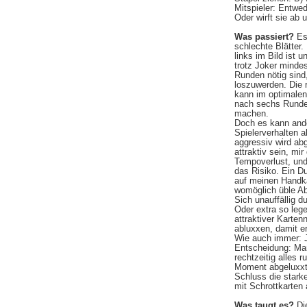
Mitspieler: Entwe
Oder wirft sie ab
Was passiert?
Es 
schlechte Blätter.
links im Bild ist u
trotz Joker minde
Runden nötig sind
loszuwerden. Die 
kann im optimalen
nach sechs Rund
machen.
Doch es kann an
Spielerverhalten a
aggressiv wird ab
attraktiv sein, mir
Tempoverlust, und
das Risiko. Ein D
auf meinen Handka
womöglich üble Ab
Sich unauffällig 
Oder extra so lege
attraktiver Karte
abluxxen, damit e
Wie auch immer: 
Entscheidung: Man
rechtzeitig alles r
Moment abgeluxxt 
Schluss die stark
mit Schrottkarten 
Was taugt es?
Di