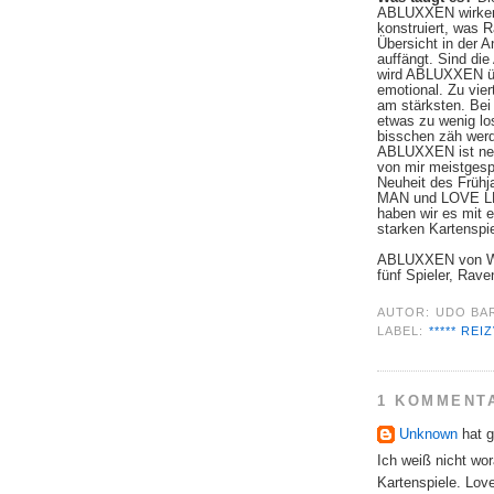
ABLUXXEN wirken
konstruiert, was 
Übersicht in der A
auffängt. Sind die 
wird ABLUXXEN ü
emotional. Zu vie
am stärksten. Bei 
etwas zu wenig los
bisschen zäh wer
ABLUXXEN ist ne
von mir meistgespi
Neuheit des Früh
MAN und LOVE LE
haben wir es mit
starken Kartenspi
ABLUXXEN von Wol
fünf Spieler, Rave
AUTOR:
UDO BA
LABEL:
***** REI
1 KOMMENT
Unknown
hat 
Ich weiß nicht wor
Kartenspiele. Love