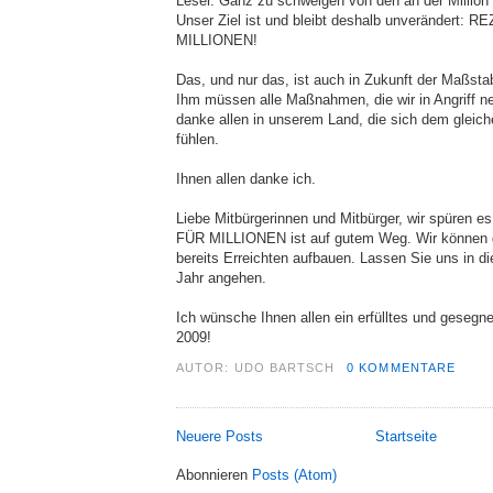
Leser. Ganz zu schweigen von den an der Million
Unser Ziel ist und bleibt deshalb unverändert
MILLIONEN!
Das, und nur das, ist auch in Zukunft der Maßst
Ihm müssen alle Maßnahmen, die wir in Angriff n
danke allen in unserem Land, die sich dem gleiche
fühlen.
Ihnen allen danke ich.
Liebe Mitbürgerinnen und Mitbürger, wir spüre
FÜR MILLIONEN ist auf gutem Weg. Wir könne
bereits Erreichten aufbauen.
Lassen Sie uns in d
Jahr angehen.
Ich wünsche Ihnen allen ein erfülltes und gesegn
2009!
AUTOR:
UDO BARTSCH
0 KOMMENTARE
Neuere Posts
Startseite
Abonnieren
Posts (Atom)