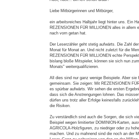
Liebe Mitbürgerinnen und Mitbürger,
ein arbeitsreiches Halbjahr liegt hinter uns. Ein H
REZENSIONEN FÜR MILLIONEN alles in allem ein
nach vorn getan hat.
Der Leserzähler geht stetig aufwärts. Die Zahl de
Monat für Monat an. Und nicht zuletzt für die Me
REZENSIONEN FÜR MILLIONEN echte Perspekti
bislang bloße Mitspieler, können sie sich nun zum
Monats" weiterqualifizieren.
All dies sind nur ganz wenige Beispiele. Aber sie
gemeinsam. Sie zeigen: Mit REZENSIONEN FÜ
es spürbar aufwärts.
W
ir sehen die ersten Ergebn
dass sich die Anstrengungen lohnen.
Das müssen 
dürfen uns trotz aller Erfolge keinesfalls zurückl
die Risiken.
Zu verständlich sind auch die Sorgen, die sich v
Beispiel wegen limitierter DOMINION-Karten, aus
AGRICOLA-Holzfiguren, zu niedriger oder zu hoher
machen.
Und zu mahnend sind die noch an der Mi