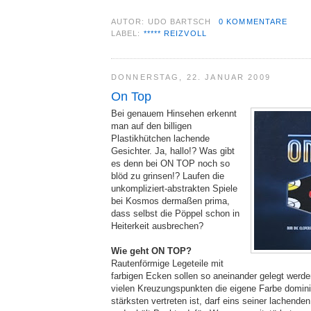
AUTOR:
UDO BARTSCH
0 KOMMENTARE
LABEL:
***** REIZVOLL
DONNERSTAG, 22. JANUAR 2009
On Top
Bei genauem Hinsehen erkennt
man auf den billigen
Plastikhütchen lachende
Gesichter. Ja, hallo!? Was gibt
es denn bei ON TOP noch so
blöd zu grinsen!? Laufen die
unkompliziert-abstrakten Spiele
bei Kosmos dermaßen prima,
dass selbst die Pöppel schon in
Heiterkeit ausbrechen?
Wie geht ON TOP?
Rautenförmige Legeteile mit
farbigen Ecken sollen so aneinander gelegt werde
vielen Kreuzungspunkten die eigene Farbe domin
stärksten vertreten ist, darf eins seiner lachend