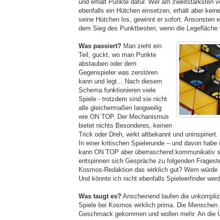
und erhält Punkte dafür. Wer am zweitstärksten ver
ebenfalls ein Hütchen einsetzen, erhält aber kein
seine Hütchen los, gewinnt er sofort. Ansonsten
dem Sieg des Punktbesten, wenn die Legefläche vo
Was passiert?
Man zieht ein
Teil, guckt, wo man Punkte
abstauben oder dem
Gegenspieler was zerstören
kann und legt... Nach diesem
Schema funktionieren viele
Spiele - trotzdem sind sie nicht
alle gleichermaßen langweilig
wie ON TOP. Der Mechanismus
bietet nichts Besonderes, keinen
Trick oder Dreh, wirkt altbekannt und uninspiriert.
In einer kritischen Spielerunde – und davon habe 
kann ON TOP aber überraschend kommunikativ s
entspinnen sich Gespräche zu folgenden Frageste
Kosmos-Redaktion das wirklich gut? Wem würde 
Und könnte ich nicht ebenfalls Spieleerfinder wer
Was taugt es?
Anscheinend laufen die unkomplizi
Spiele bei Kosmos wirklich prima. Die Menschen 
Geschmack gekommen und wollen mehr. An die Ü