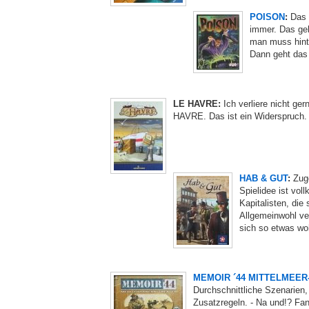
POISON
:
Das g
immer. Das ge
man muss hinte
Dann geht das 
LE HAVRE:
Ich verliere nicht ger
HAVRE. Das ist ein Widerspruch.
HAB & GUT
:
Zuge
Spielidee ist vol
Kapitalisten, die
Allgemeinwohl ve
sich so etwas wo
MEMOIR ´44 MITTELMEE
Durchschnittliche Szenarien,
Zusatzregeln. - Na und!? Fan