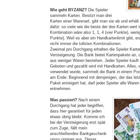
Wie geht BYZANZ?
Die Spieler
sammeln Karten. Besitzt man drei
Karten einer Warenart, gibt man sie ab und erhält
dafür: so viele wie die beste der drei Karten wert i
Kombination wäre also 1, 1, 4 (vier Punkte), wenige
Punkte). Weil es aber ein Handkartenlimit gibt, erz
nicht immer die tollsten Kombinationen.
Zweimal pro Durchgang erhalten die Spieler Karte
Versteigerung. Die Bank bietet Kartenpakete an, 
aus weniger Waren bestehen. Jeder Spieler kauft 
Geboten und gezahlt wird mit Handkarten. Alles,
verwendet wurde, sammelt die Bank in einem Poo
am Ende: Beginnend mit demjenigen, der das letz
Paket ersteigert hat, darf jeder Spieler alle Waren
entnehmen.
Was passiert?
Nach einem
Durchgang hat jeder begriffen,
dass hier garantiert für jeden
etwas übrig bleibt. Komme ich
bei der Versteigerung erst spät
zum Zuge, fällt mein
anschließendes Bankgeschenk
umso üppiger aus. Dieser