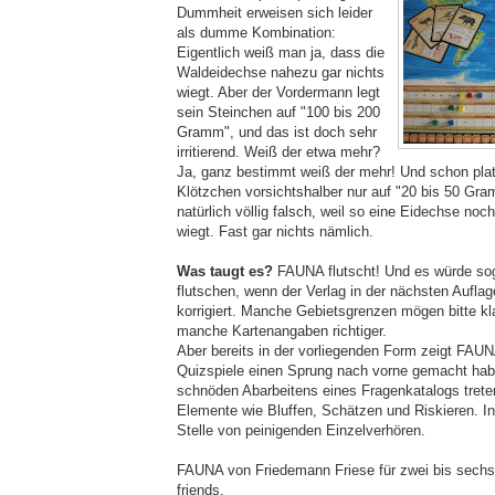
Dummheit erweisen sich leider
als dumme Kombination:
Eigentlich weiß man ja, dass die
Waldeidechse nahezu gar nichts
wiegt. Aber der Vordermann legt
sein Steinchen auf "100 bis 200
Gramm", und das ist doch sehr
irritierend. Weiß der etwa mehr?
Ja, ganz bestimmt weiß der mehr! Und schon plat
Klötzchen vorsichtshalber nur auf "20 bis 50 Gra
natürlich völlig falsch, weil so eine Eidechse noch
wiegt. Fast gar nichts nämlich.
Was taugt es?
FAUNA flutscht! Und es würde so
flutschen, wenn der Verlag in der nächsten Auflag
korrigiert. Manche Gebietsgrenzen mögen bitte kl
manche Kartenangaben richtiger.
Aber bereits in der vorliegenden Form zeigt FAU
Quizspiele einen Sprung nach vorne gemacht hab
schnöden Abarbeitens eines Fragenkatalogs treten
Elemente wie Bluffen, Schätzen und Riskieren. Inte
Stelle von peinigenden Einzelverhören.
FAUNA von Friedemann Friese für zwei bis sechs
friends.