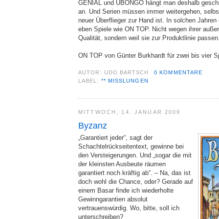
GENIAL und UBONGO hängt man deshalb geschic
an. Und Serien müssen immer weitergehen, selbst
neuer Überflieger zur Hand ist. In solchen Jahren
eben Spiele wie ON TOP. Nicht wegen ihrer außer
Qualität, sondern weil sie zur Produktlinie passen
ON TOP von Günter Burkhardt für zwei bis vier S
AUTOR:
UDO BARTSCH
0 KOMMENTARE
LABEL:
** MISSLUNGEN
MITTWOCH, 14. JANUAR 2009
Byzanz
„Garantiert jeder“, sagt der
Schachtelrückseitentext, gewinne bei
den Versteigerungen. Und „sogar die mit
der kleinsten Ausbeute räumen
garantiert noch kräftig ab“. – Na, das ist
doch wohl die Chance, oder? Gerade auf
einem Basar finde ich wiederholte
Gewinngarantien absolut
vertrauenswürdig. Wo, bitte, soll ich
unterschreiben?