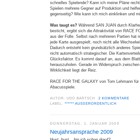
schnelles Spielende? Kann ich meine Pläne rechtz
Spielen mehrere Gegner auf Produktion und helfe
gegenseitig? Wie kann ich mich einklinken und m
Was taugt es?
Während SAN JUAN durch Klarhei
besticht, ergibt sich die Attraktivität von RA
aus der Fülle. Selbst nach mehreren Partien hat 
jede Karte ausgespielt, noch nicht alle Wechselw
Dadurch entsteht kein grundsätzlich anderes Spie
nicht automatisch strategischer. Die Kartenverteil
Glücksfaktor. Es kommt darauf an, aus dem Blat
herauszuholen. Gerade im Widerspruch zwische
Wirklichkeit liegt der Reiz.
RACE FOR THE GALAXY von Tom Lehmann für zwe
Abacusspiele.
AUTOR:
UDO BARTSCH
2 KOMMENTARE
LABEL:
****** AUSSERORDENTLICH
DONNERSTAG, 1. JANUAR 2009
Neujahrsansprache 2009
Hust, hust... bin ich schon drauf?