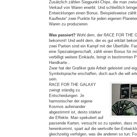
Zusätzlich zählen Siegpunkt-Chips, die man zwi
Verkauf von Waren erwirbt. Und schließlich brin
Entwicklungen einen Bonus. Beispielsweise zählt 
Kaufleute“ zwei Punkte für jeden eigenen Planeten
Waren zu produzieren.
Was passiert?
Wohl dem, der RACE FOR THE G
bekommt! Und wohl dem, der es gut erklärt bekom
zwei Partien sind ein Kampf mit der Überfülle. Fas
eine Spezialeigenschaft, zählt einen Bonus für mil
verbilligt weitere Einkäufe, bringt in bestimmten 
Handkarte...
Zwar hat der Grafiker gute Arbeit geleistet und eig
Symbolsprache erschaffen, doch auch die will erl
sein.
RACE FOR THE GALAXY
zwingt ständig zu
Entscheidungen. Je
harmonischer der eigene
Kosmos aufeinander
abgestimmt ist, desto stärker
die Effekte. Man spekuliert auf
passende Karten, versucht so zu spielen, dass 
hereinkommt, spart auf die wertvolle 6er-Entwick
gleichzeitig verfolgen, was die anderen so tun: Fo