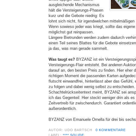
ausgleichende Mechanismus
hält die Versteigerungs-Phasen
kurz und die Gebote niedrig: Es
lohnt sich nicht, für irgendwelchen mittelmäßigen
Wenn sowieso jeder was kriegt, sollte das eigen
möglichst gut reinpassen.
Längere Bietrunden werden zudem dadurch verhind
einen Teil seines Blattes für die Gebote einsetzen
ja das, was man gerade sammelt.
Was taugt es?
BYZANZ ist ein Versteigerungssp
Versteigerungs-Flair entsteht. Bei anderen Aukti
darauf an, den besten Preis zu finden. Hier eher 
richtigen Moment die passenden Karten aufgede
flutscht einwandfrei, hinterlässt aber das Gefühl
zu folgen und dabei wenig selbst zu entscheiden
Schachtelrückseitentext meint, BYZANZ sei ansp
ich das Gegenteil: Hier steckt weniger drin als e
Zeitvertreib für zwischendurch. Garantiert ordentli
außerordentlich.
BYZANZ von Emanuele Ornella für drei bis sechs 
AUTOR:
UDO BARTSCH
0 KOMMENTARE
LABEL:
**** SOLIDE