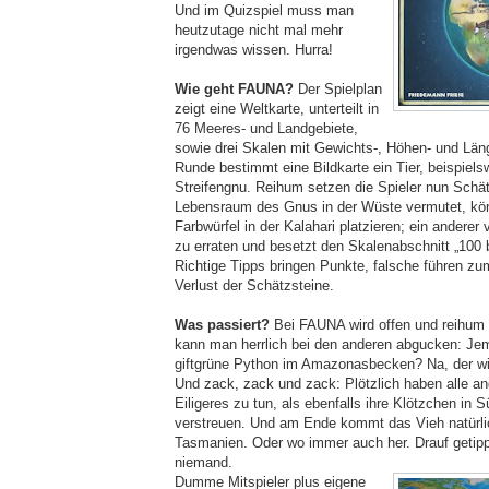
Und im Quizspiel muss man
heutzutage nicht mal mehr
irgendwas wissen. Hurra!
Wie geht FAUNA?
Der Spielplan
zeigt eine Weltkarte, unterteilt in
76 Meeres- und Landgebiete,
sowie drei Skalen mit Gewichts-, Höhen- und Lä
Runde bestimmt eine Bildkarte ein Tier, beispiel
Streifengnu. Reihum setzen die Spieler nun Schä
Lebensraum des Gnus in der Wüste vermutet, kön
Farbwürfel in der Kalahari platzieren; ein andere
zu erraten und besetzt den Skalenabschnitt „100 
Richtige Tipps bringen Punkte, falsche führen z
Verlust der Schätzsteine.
Was passiert?
Bei FAUNA wird offen und reihum 
kann man herrlich bei den anderen abgucken: Jem
giftgrüne Python im Amazonasbecken? Na, der wir
Und zack, zack und zack: Plötzlich haben alle an
Eiligeres zu tun, als ebenfalls ihre Klötzchen in
verstreuen. Und am Ende kommt das Vieh natürli
Tasmanien. Oder wo immer auch her. Drauf getippt
niemand.
Dumme Mitspieler plus eigene