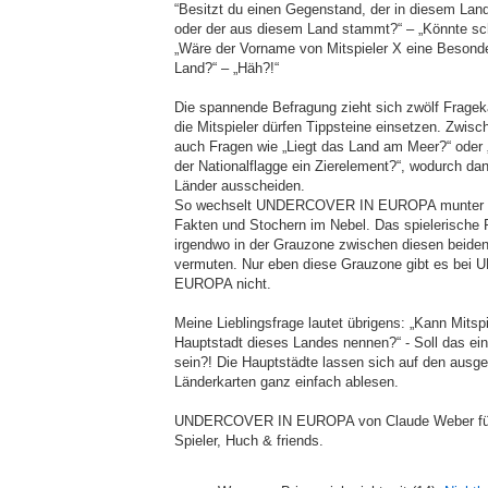
“Besitzt du einen Gegenstand, der in diesem Land
oder der aus diesem Land stammt?“ – „Könnte sc
„Wäre der Vorname von Mitspieler X eine Besonde
Land?“ – „Häh?!“
Die spannende Befragung zieht sich zwölf Frageka
die Mitspieler dürfen Tippsteine einsetzen. Zwi
auch Fragen wie „Liegt das Land am Meer?“ oder „
der Nationalflagge ein Zierelement?“, wodurch da
Länder ausscheiden.
So wechselt UNDERCOVER IN EUROPA munter z
Fakten und Stochern im Nebel. Das spielerische 
irgendwo in der Grauzone zwischen diesen beide
vermuten. Nur eben diese Grauzone gibt es be
EUROPA nicht.
Meine Lieblingsfrage lautet übrigens: „Kann Mitspi
Hauptstadt dieses Landes nennen?“ - Soll das ein 
sein?! Die Hauptstädte lassen sich auf den ausge
Länderkarten ganz einfach ablesen.
UNDERCOVER IN EUROPA von Claude Weber für 
Spieler, Huch & friends.