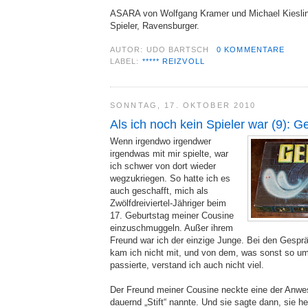
ASARA von Wolfgang Kramer und Michael Kiesling 
Spieler, Ravensburger.
AUTOR:
UDO BARTSCH
0 KOMMENTARE
LABEL:
***** REIZVOLL
SONNTAG, 17. OKTOBER 2010
Als ich noch kein Spieler war (9): Ge
Wenn irgendwo irgendwer
irgendwas mit mir spielte, war
ich schwer von dort wieder
wegzukriegen. So hatte ich es
auch geschafft, mich als
Zwölfdreiviertel-Jähriger beim
17. Geburtstag meiner Cousine
einzuschmuggeln. Außer ihrem
Freund war ich der einzige Junge. Bei den Gesprä
kam ich nicht mit, und von dem, was sonst so u
passierte, verstand ich auch nicht viel.
Der Freund meiner Cousine neckte eine der Anwe
dauernd „Stift“ nannte. Und sie sagte dann, sie hei