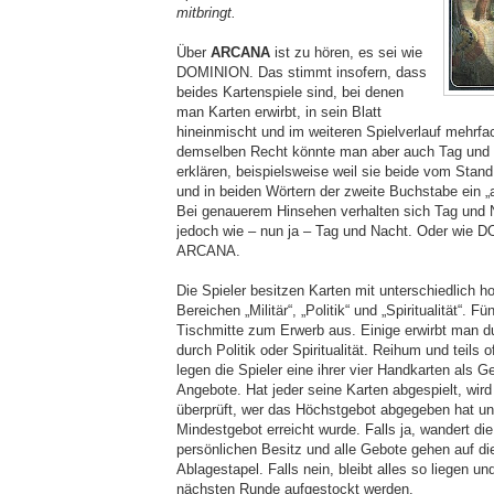
mitbringt.
Über
ARCANA
ist zu hören, es sei wie
DOMINION. Das stimmt insofern, dass
beides Kartenspiele sind, bei denen
man Karten erwirbt, in sein Blatt
hineinmischt und im weiteren Spielverlauf mehrfa
demselben Recht könnte man aber auch Tag und N
erklären, beispielsweise weil sie beide vom Sta
und in beiden Wörtern der zweite Buchstabe ein „a
Bei genauerem Hinsehen verhalten sich Tag und 
jedoch wie – nun ja – Tag und Nacht. Oder wie
ARCANA.
Die Spieler besitzen Karten mit unterschiedlich 
Bereichen „Militär“, „Politik“ und „Spiritualität“. Fü
Tischmitte zum Erwerb aus. Einige erwirbt man du
durch Politik oder Spiritualität. Reihum und teils o
legen die Spieler eine ihrer vier Handkarten als 
Angebote. Hat jeder seine Karten abgespielt, wird 
überprüft, wer das Höchstgebot abgegeben hat u
Mindestgebot erreicht wurde. Falls ja, wandert die
persönlichen Besitz und alle Gebote gehen auf di
Ablagestapel. Falls nein, bleibt alles so liegen un
nächsten Runde aufgestockt werden.