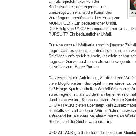
Um als Spielekritiker von der
Bedeutsamkeit des eigenen Tuns
überzeugt zu sein, ist die Kunst des
Verdrängens unerlässlich: Der Erfolg von
MONOPOLY? Ein bedauerlicher Unfall.
Der Erfolg von UNO? Ein bedauerlicher Unfall. De
PURSUIT? Ein bedauerlicher Unfall.
Für eine ganze Unfallserie sorgt in jüngster Zeit 
Lego. Dass es gelingt, mit derart simplen, rein wü
Spielideen erfolgreich zu sein, ist allein schon s
Lego das Ganze auch noch als weltbewegende Inn
ist schier zum Haare-Raufen.
Da verspricht die Anleitung: „Mit dem Lego-Würfel
viele Möglichkeiten, das Spiel immer wieder zu v
ist? Einige Spiele enthalten Würfelflächen zum A
so aufregend ist, als würde man bei einem normal
durch eine weitere Sechs ersetzen. Andere Spiele
UFO ATTACK) bieten überhaupt kein Zusatzmateri
allenfalls die vorhandenen Würfelflächen auswech
aufregend ist, als wäre bei einem normalen Würfel
Sechs, und die Sechs wäre die Eins.
UFO ATTACK
greift die Idee der beliebten Kleink