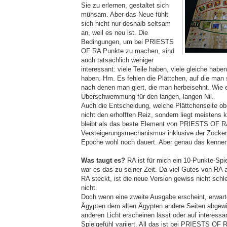
Sie zu erlernen, gestaltet sich
mühsam. Aber das Neue fühlt
sich nicht nur deshalb seltsam
an, weil es neu ist. Die
Bedingungen, um bei PRIESTS
OF RA Punkte zu machen, sind
auch tatsächlich weniger
interessant: viele Teile haben, viele gleiche habe
haben. Hm. Es fehlen die Plättchen, auf die man so
nach denen man giert, die man herbeisehnt. Wie 
Überschwemmung für den langen, langen Nil.
Auch die Entscheidung, welche Plättchenseite oben
nicht den erhofften Reiz, sondern liegt meistens 
bleibt als das beste Element von PRIESTS OF R
Versteigerungsmechanismus inklusive der Zockere
Epoche wohl noch dauert. Aber genau das kennen 
Was taugt es?
RA ist für mich ein 10-Punkte-Spi
war es das zu seiner Zeit. Da viel Gutes von R
RA steckt, ist die neue Version gewiss nicht schl
nicht.
Doch wenn eine zweite Ausgabe erscheint, erwart
Ägypten dem alten Ägypten andere Seiten abgewi
anderen Licht erscheinen lässt oder auf interess
Spielgefühl variiert. All das ist bei PRIESTS OF R