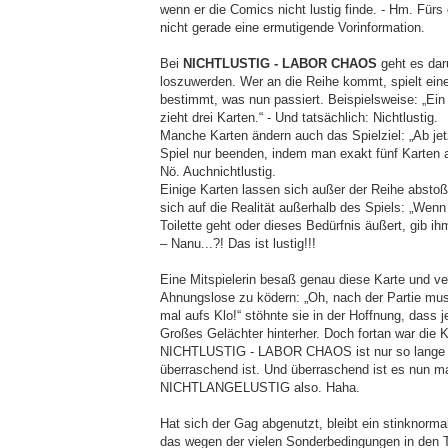
wenn er die Comics nicht lustig finde. - Hm. Fürs
nicht gerade eine ermutigende Vorinformation.
Bei
NICHTLUSTIG - LABOR CHAOS
geht es dar
loszuwerden. Wer an die Reihe kommt, spielt eine
bestimmt, was nun passiert. Beispielsweise: „Ein
zieht drei Karten.“ - Und tatsächlich: Nichtlustig.
Manche Karten ändern auch das Spielziel: „Ab je
Spiel nur beenden, indem man exakt fünf Karten au
Nö. Auchnichtlustig.
Einige Karten lassen sich außer der Reihe absto
sich auf die Realität außerhalb des Spiels: „Wenn 
Toilette geht oder dieses Bedürfnis äußert, gib ih
– Nanu...?! Das ist lustig!!!
Eine Mitspielerin besaß genau diese Karte und v
Ahnungslose zu ködern: „Oh, nach der Partie mus
mal aufs Klo!“ stöhnte sie in der Hoffnung, dass 
Großes Gelächter hinterher. Doch fortan war die K
NICHTLUSTIG - LABOR CHAOS ist nur so lange l
überraschend ist. Und überraschend ist es nun ma
NICHTLANGELUSTIG also. Haha.
Hat sich der Gag abgenutzt, bleibt ein stinknorma
das wegen der vielen Sonderbedingungen in den 