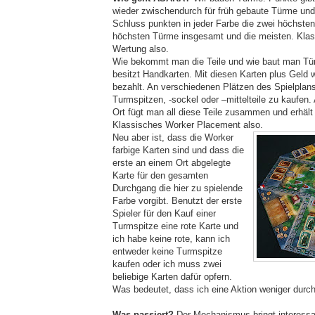
wieder zwischendurch für früh gebaute Türme un
Schluss punkten in jeder Farbe die zwei höchste
höchsten Türme insgesamt und die meisten. Klas
Wertung also.
Wie bekommt man die Teile und wie baut man Tü
besitzt Handkarten. Mit diesen Karten plus Geld 
bezahlt. An verschiedenen Plätzen des Spielplans
Turmspitzen, -sockel oder –mittelteile zu kaufen.
Ort fügt man all diese Teile zusammen und erhält
Klassisches Worker Placement also.
Neu aber ist, dass die Worker
farbige Karten sind und dass die
erste an einem Ort abgelegte
Karte für den gesamten
Durchgang die hier zu spielende
Farbe vorgibt. Benutzt der erste
Spieler für den Kauf einer
Turmspitze eine rote Karte und
ich habe keine rote, kann ich
entweder keine Turmspitze
kaufen oder ich muss zwei
beliebige Karten dafür opfern.
Was bedeutet, dass ich eine Aktion weniger durc
Was passiert?
Der Mechanismus bringt interess