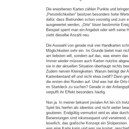
Die erworbenen Karten zählen Punkte und bringen 
„Persönlichkeiten“ besitzen besonders hohe Werte
dafür, dass Bietrunden schon vorzeitig und zum e
ausgewertet werden, „Orte“ lösen bestimmte Ere
Beispiel sperrt man ein Angebot oder wirft seine
zieht dieselbe Anzahl neu.
Die Auswahl von gerade mal vier Handkarten schr
Möglichkeiten sehr ein. Im Grunde bietet man ni
am liebsten will, sondern auf das, was einem das 
Immer wieder müssen auch Karten nutzlos abgewo
sie in der aktuellen Situation überhaupt nichts be
Zudem nerven Kleinigkeiten: Warum beträgt der 
Kartenbestand elf und nicht etwa zwölf? Dann gin
die ersten drei Runden auf. Und was hat die Orts
im Startdeck zu suchen? Gerade in der Anfangsp
verpufft ihr Effekt besonders häufig.
Nun ja. In meiner bekannt jovialen Art bin ich tro
Spiel bis hierhin als ideenlos und nicht weiter be
goutieren. Endgültig vermurkst wird es aber durc
Benennungen sind inkonsequent und verwirrend, 
leserlich, das grafische Konzept ein Stolperstein
was eine Karte kann und was sie kostet, geschie