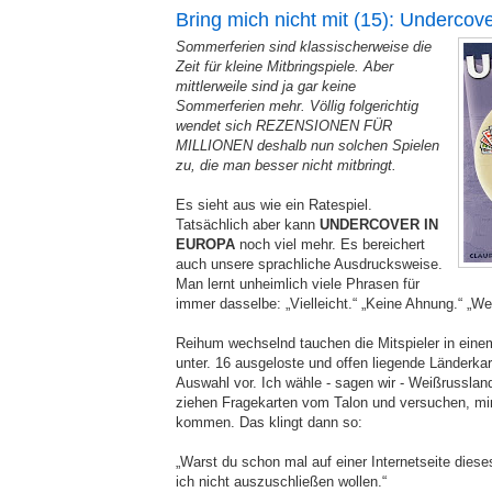
Bring mich nicht mit (15): Undercov
Sommerferien sind klassischerweise die
Zeit für kleine Mitbringspiele. Aber
mittlerweile sind ja gar keine
Sommerferien mehr. Völlig folgerichtig
wendet sich REZENSIONEN FÜR
MILLIONEN deshalb nun solchen Spielen
zu, die man besser nicht mitbringt.
Es sieht aus wie ein Ratespiel.
Tatsächlich aber kann
UNDERCOVER IN
EUROPA
noch viel mehr. Es bereichert
auch unsere sprachliche Ausdrucksweise.
Man lernt unheimlich viele Phrasen für
immer dasselbe: „Vielleicht.“ „Keine Ahnung.“ „Wei
Reihum wechselnd tauchen die Mitspieler in ein
unter. 16 ausgeloste und offen liegende Länderka
Auswahl vor. Ich wähle - sagen wir - Weißrusslan
ziehen Fragekarten vom Talon und versuchen, mir
kommen. Das klingt dann so:
„Warst du schon mal auf einer Internetseite dies
ich nicht auszuschließen wollen.“