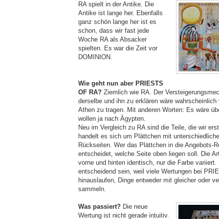
RA spielt in der Antike. Die
Antike ist lange her. Ebenfalls
ganz schön lange her ist es
schon, dass wir fast jede
Woche RA als Absacker
spielten. Es war die Zeit vor
DOMINION.
Wie geht nun aber PRIESTS
OF RA?
Ziemlich wie RA. Der Versteigerungsmec
derselbe und ihn zu erklären wäre wahrscheinlich
Athen zu tragen. Mit anderen Worten: Es wäre übe
wollen ja nach Ägypten.
Neu im Vergleich zu RA sind die Teile, die wir ers
handelt es sich um Plättchen mit unterschiedlich
Rückseiten. Wer das Plättchen in die Angebots-Re
entscheidet, welche Seite oben liegen soll. Die Ar
vorne und hinten identisch, nur die Farbe variiert
entscheidend sein, weil viele Wertungen bei PR
hinauslaufen, Dinge entweder mit gleicher oder v
sammeln.
Was passiert?
Die neue
Wertung ist nicht gerade intuitiv.