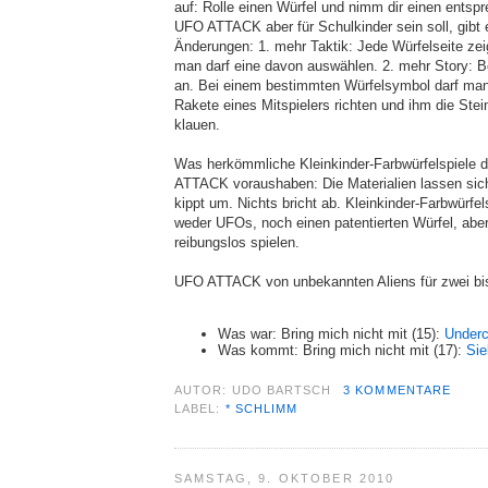
auf: Rolle einen Würfel und nimm dir einen entsp
UFO ATTACK aber für Schulkinder sein soll, gibt 
Änderungen: 1. mehr Taktik: Jede Würfelseite zei
man darf eine davon auswählen. 2. mehr Story: 
an. Bei einem bestimmten Würfelsymbol darf man
Rakete eines Mitspielers richten und ihm die Stei
klauen.
Was herkömmliche Kleinkinder-Farbwürfelspiele
ATTACK voraushaben: Die Materialien lassen sich 
kippt um. Nichts bricht ab. Kleinkinder-Farbwürfel
weder UFOs, noch einen patentierten Würfel, aber
reibungslos spielen.
UFO ATTACK von unbekannten Aliens für zwei bis 
Was war: Bring mich nicht mit (15):
Underc
Was kommt: Bring mich nicht mit (17):
Sie
AUTOR:
UDO BARTSCH
3 KOMMENTARE
LABEL:
* SCHLIMM
SAMSTAG, 9. OKTOBER 2010