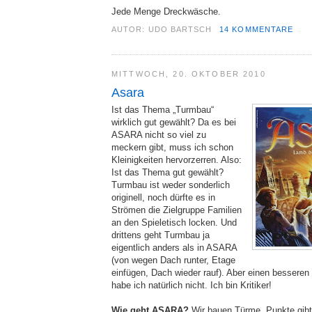
Jede Menge Dreckwäsche.
AUTOR:
UDO BARTSCH
14 KOMMENTARE
MITTWOCH, 20. OKTOBER 2010
Asara
Ist das Thema „Turmbau“
wirklich gut gewählt? Da es bei
ASARA nicht so viel zu
meckern gibt, muss ich schon
Kleinigkeiten hervorzerren. Also:
Ist das Thema gut gewählt?
Turmbau ist weder sonderlich
originell, noch dürfte es in
Strömen die Zielgruppe Familien
an den Spieletisch locken. Und
drittens geht Turmbau ja
eigentlich anders als in ASARA
(von wegen Dach runter, Etage
einfügen, Dach wieder rauf). Aber einen bessere
habe ich natürlich nicht. Ich bin Kritiker!
Wie geht ASARA?
Wir bauen Türme. Punkte gib