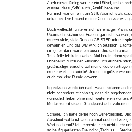
Auch dieser Dialog war mir ein Rätsel, insbesonde
wusste, dass „Stift“ auch „Azubi“ bedeutet.
Für mich war ein Stift ein Stift. Aber ich sah, das
ankamen. Der Freund meiner Cousine war witzig u
Doch vielleicht fühlte er sich als einziger Mann,
Übermacht kichernder Frauen, gar nicht so wohl,
murren viele, viele Runden GEISTER mit mir spie
gewann er. Und das war wirklich teuflisch: Dachte
ein guter, dann war´s ein böser. Und dachte man,
Trick falle ich kein zweites Mal herein, dann spazi
unbehelligt durch den Ausgang. Ich erinnere mich,
großmäulige Sprüche auf meine Kosten ertragen 
es mir wert: Ich spielte! Und umso größer war de
auch mal eine Runde gewann.
Irgendwann wurde ich nach Hause abkommandiert.
nicht besonders stichhaltig, dass die angehend
womöglich lieber ohne mich weiterfeiern wollten.
Mutter vertrat diesen Standpunkt sehr vehement.
Schade. Ich hätte gerne noch weitergespielt. Un
Abschied wollte ich auch einmal cool und witzig s
Wort noch mal? Ich erinnerte mich nicht mehr rich
so häufig getriezten Freundin: „Tschüss... Stecker