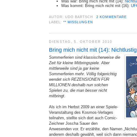
Was war: Bring mich nicht mit (14):
Nichtl
Was kommt: Bring mich nicht mit (16):
UF
AUTOR:
UDO BARTSCH
2 KOMMENTARE
LABEL:
** MISSLUNGEN
DIENSTAG, 5. OKTOBER 2010
Bring mich nicht mit (14): Nichtlust
Sommerferien sind klassischerweise die
Zeit für kleine Mitbringspiele. Aber
mittlerweile sind ja gar keine
Sommerferien mehr. Völlig folgerichtig
wendet sich REZENSIONEN FÜR
MILLIONEN deshalb nun solchen
Spielen zu, die man besser nicht
mitbringt.
Als ich im Herbst 2009 an einer Spiele-
Veranstaltung des Kosmos-Verlages
teilnahm, stellte sich dort auch Comic-
Zeichner Joscha Sauer den
Anwesenden vor. Er erzählte, den Namen „Nichtlus
anderem deshalb gewählt, weil sich dann nieman